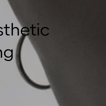
sthetic
ng