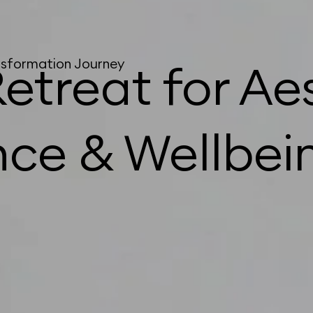
ansformation Journey
etreat for Ae
nce & Wellbei